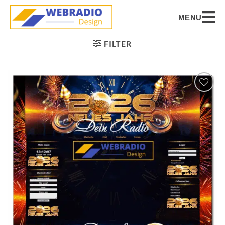
MENU
FILTER
Auf die
Wunschliste
setzen