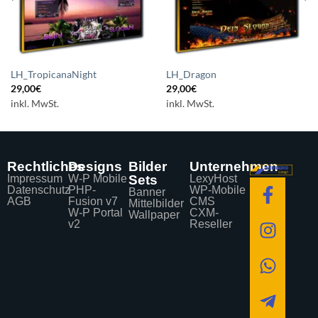
LH_TropicanaNight
LH_Dragon
29,00
€
29,00
€
inkl. MwSt.
inkl. MwSt.
Rechtliches
Designs
Bilder
Unternehmen
Impressum
W-P Mobile
Sets
LexyHost
Datenschutz
PHP-
WP-Mobile
Banner
AGB
Fusion v7
CMS
Mittelbilder
W-P Portal
CXM-
Wallpaper
v2
Reseller