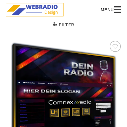
MENU
FILTER
Auf die
Wunschliste
setzen