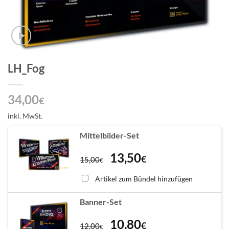
LH_Fog
34,00
€
inkl. MwSt.
Mittelbilder-Set
13,50
€
15,00
€
Artikel zum Bündel hinzufügen
Banner-Set
10,80
€
12,00
€