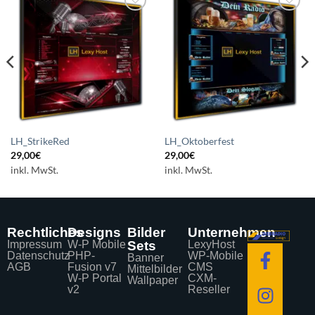
Auf die
Auf die
Wunschliste
Wunschliste
setzen
setzen
LH_StrikeRed
LH_Oktoberfest
29,00
€
29,00
€
inkl. MwSt.
inkl. MwSt.
Rechtliches
Designs
Bilder
Unternehmen
Impressum
W-P Mobile
Sets
LexyHost
Datenschutz
PHP-
WP-Mobile
Banner
AGB
Fusion v7
CMS
Mittelbilder
W-P Portal
CXM-
Wallpaper
v2
Reseller