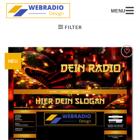
MENU
FILTER
NEU
Auf die
Wunschliste
setzen