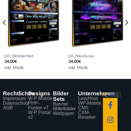
Auf die
Auf die
Wunschliste
Wunschliste
setzen
setzen
LH_Oktoberfest
LH_NeonLove
34,00
€
34,00
€
inkl. MwSt.
inkl. MwSt.
Rechtliches
Designs
Bilder
Unternehmen
Impressum
W-P Mobile
Sets
LexyHost
Datenschutz
PHP-
WP-Mobile
Banner
AGB
Fusion v7
CMS
Mittelbilder
W-P Portal
CXM-
Wallpaper
v2
Reseller