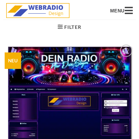
MENU
FILTER
NEU
Auf die
Wunschliste
setzen