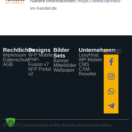
Nähere Informationen:
https://www.fairness-
im-handel.de
Rechtliches
Designs
Bilder
Unternehmen
Impressum
W-P Mobile
Sets
LexyHost
Datenschutz
PHP-
WP-Mobile
Banner
AGB
Fusion v7
CMS
Mittelbilder
W-P Portal
CXM-
Wallpaper
v2
Reseller
© 2025 Comnexmedia • Alle Rechte sind vorbehalten.