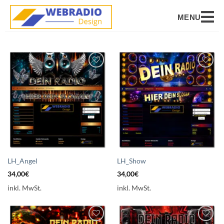
MENU
Auf die
Auf die
Wunschliste
Wunschliste
setzen
setzen
LH_Angel
LH_Show
34,00
€
34,00
€
inkl. MwSt.
inkl. MwSt.