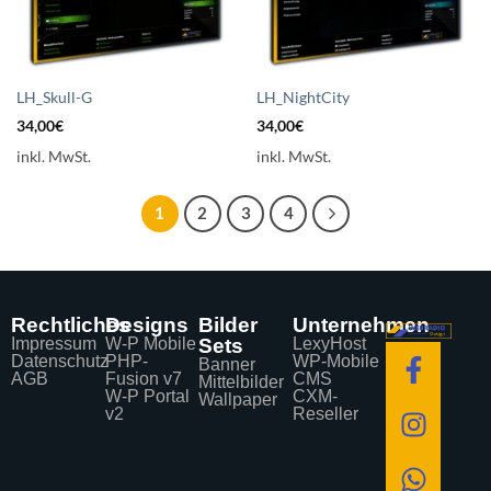
LH_Skull-G
LH_NightCity
34,00
€
34,00
€
inkl. MwSt.
inkl. MwSt.
1
2
3
4
Rechtliches
Designs
Bilder
Unternehmen
Impressum
W-P Mobile
Sets
LexyHost
Datenschutz
PHP-
WP-Mobile
Banner
AGB
Fusion v7
CMS
Mittelbilder
W-P Portal
CXM-
Wallpaper
v2
Reseller