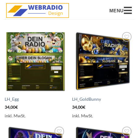
MENU
Auf die
Auf die
Wunschliste
Wunschliste
setzen
setzen
LH_Egg
LH_GoldBunny
34,00
€
34,00
€
inkl. MwSt.
inkl. MwSt.