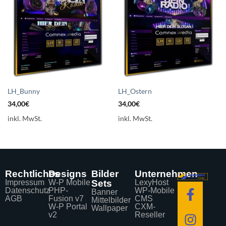
Auf die
Auf die
Wunschliste
Wunschliste
setzen
setzen
LH_Bunny
LH_Ostern
34,00
€
34,00
€
inkl. MwSt.
inkl. MwSt.
Rechtliches
Designs
Bilder
Unternehmen
Impressum
W-P Mobile
Sets
LexyHost
Datenschutz
PHP-
WP-Mobile
Banner
AGB
Fusion v7
CMS
Mittelbilder
W-P Portal
CXM-
Wallpaper
v2
Reseller