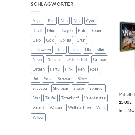
SCHLAGWÖRTER
Angel
Bier
Blau
Blitz
Cyan
Devil
Dino
dragon
Erde
Feuer
Gelb
Gold
Gorilla
Grün
Halloween
Herz
Liebe
Lila
Mint
Neon
Neujahr
Oktoberfest
Orange
Ostern
Party
Pink
Reh
Rosa
Rot
Sand
Schwarz
Silber
Silvester
Skorpion
Snake
Sommer
Mittelbi
Star
Teufel
Totenkopf
Valentinstag
15,00
€
Violett
Wasser
Weihnachten
Weiß
inkl. Mw
Yellow