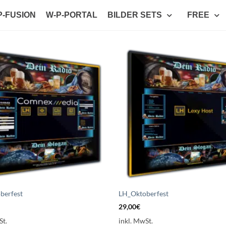
P-FUSION
W-P-PORTAL
BILDER SETS
FREE
Auf die
A
Wunschliste
Wun
setzen
s
berfest
LH_Oktoberfest
29,00
€
St.
inkl. MwSt.