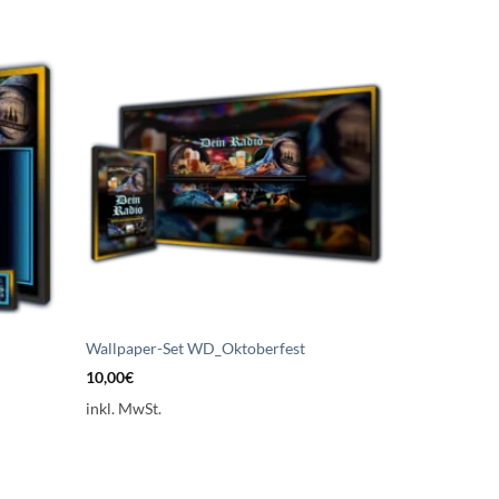
uf die
Auf die
schliste
Wunschliste
etzen
setzen
Wallpaper-Set WD_Oktoberfest
10,00
€
inkl. MwSt.