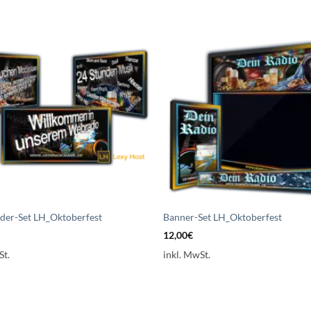
Auf die
A
Wunschliste
Wun
setzen
s
lder-Set LH_Oktoberfest
Banner-Set LH_Oktoberfest
12,00
€
St.
inkl. MwSt.