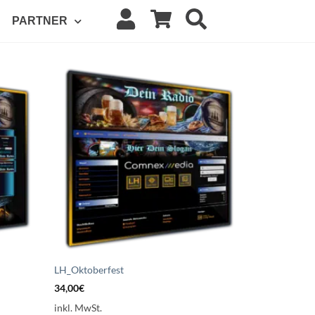
PARTNER
uf die
Auf die
schliste
Wunschliste
etzen
setzen
LH_Oktoberfest
34,00
€
inkl. MwSt.