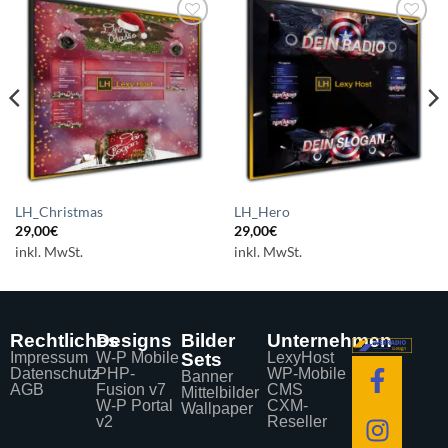
Auf die
Auf die
Wunschliste
Wunschliste
setzen
setzen
LH_Christmas
LH_Hero
29,00
€
29,00
€
inkl. MwSt.
inkl. MwSt.
Rechtliches
Designs
Bilder
Unternehmen
Impressum
W-P Mobile
Sets
LexyHost
Datenschutz
PHP-
WP-Mobile
Banner
AGB
Fusion v7
CMS
Mittelbilder
W-P Portal
CXM-
Wallpaper
v2
Reseller