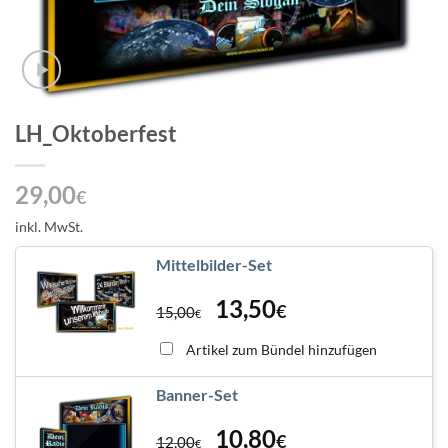
LH_Oktoberfest
29,00
€
inkl. MwSt.
Mittelbilder-Set
13,50
€
15,00
€
Artikel zum Bündel hinzufügen
Banner-Set
10,80
€
12,00
€