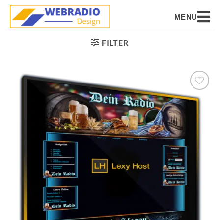
MENU
FILTER
Auf die
Wunschliste
setzen