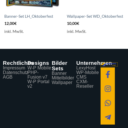
Banner-Set LH_Oktoberfest
Wallpaper-Set WD_Oktoberfest
12,00
€
10,00
€
inkl. MwSt.
inkl. MwSt.
Rechtliches
Designs
Bilder
Unternehmen
Impressum
W-P Mobile
Sets
LexyHost
Datenschutz
PHP-
WP-Mobile
Banner
AGB
Fusion v7
CMS
Mittelbilder
W-P Portal
CXM-
Wallpaper
v2
Reseller