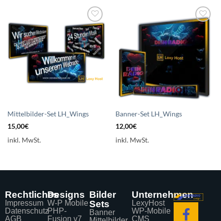
Auf die
Auf die
Wunschliste
Wunschliste
setzen
setzen
Mittelbilder-Set LH_Wings
Banner-Set LH_Wings
15,00
€
12,00
€
inkl. MwSt.
inkl. MwSt.
Rechtliches
Designs
Bilder
Unternehmen
Impressum
W-P Mobile
Sets
LexyHost
Datenschutz
PHP-
WP-Mobile
Banner
AGB
Fusion v7
CMS
Mittelbilder