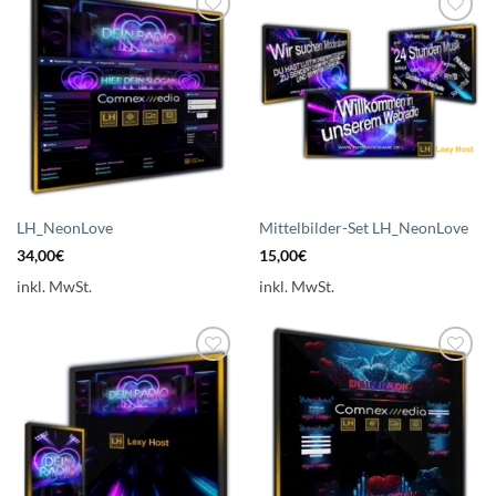
Auf die
Auf die
Wunschliste
Wunschliste
setzen
setzen
LH_NeonLove
Mittelbilder-Set LH_NeonLove
34,00
€
15,00
€
inkl. MwSt.
inkl. MwSt.
Auf die
Auf die
Wunschliste
Wunschliste
setzen
setzen