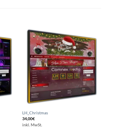
uf die
Auf die
chliste
Wunschliste
etzen
setzen
LH_Christmas
34,00
€
inkl. MwSt.