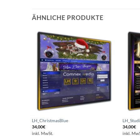
ÄHNLICHE PRODUKTE
Auf die
Wunschliste
setzen
LH_ChristmasBlue
LH_Stud
34,00
€
34,00
€
inkl. MwSt.
inkl. MwS