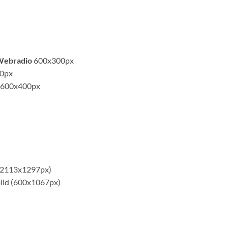
Webradio
600x300px
0px
600x400px
 (2113x1297px)
ild (600x1067px)