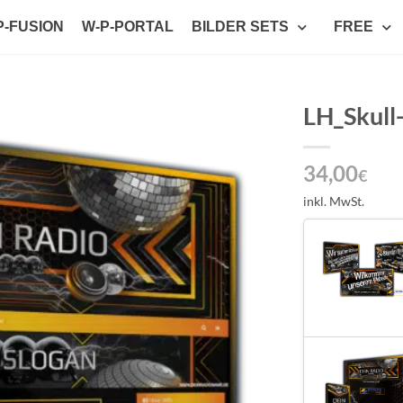
P-FUSION
W-P-PORTAL
BILDER SETS
FREE
LH_Skull
Auf die
34,00
Wunschliste
€
setzen
inkl. MwSt.