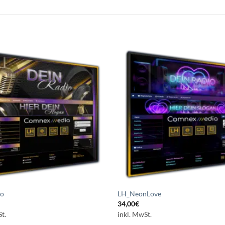
Auf die
A
Wunschliste
Wuns
setzen
s
io
LH_NeonLove
34,00
€
t.
inkl. MwSt.