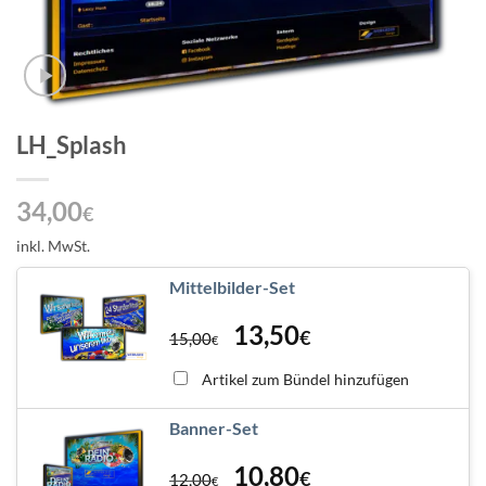
LH_Splash
34,00
€
inkl. MwSt.
Mittelbilder-Set
13,50
€
15,00
€
Artikel zum Bündel hinzufügen
Banner-Set
10,80
€
12,00
€