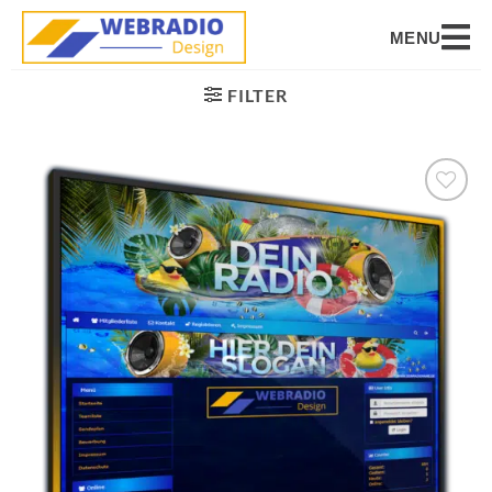
MENU
FILTER
Auf die
Wunschliste
setzen