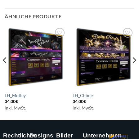
ÄHNLICHE PRODUKTE
Auf die
Auf die
Wunschliste
Wunschliste
setzen
setzen
LH_Motley
LH_Chime
34,00
€
34,00
€
inkl. MwSt.
inkl. MwSt.
Rechtliches
Designs
Bilder
Unternehmen