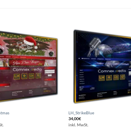
Auf die
A
Wunschliste
Wuns
setzen
s
stmas
LH_StrikeBlue
34,00
€
t.
inkl. MwSt.