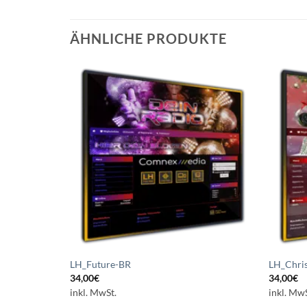
ÄHNLICHE PRODUKTE
Auf die
Wunschliste
setzen
LH_Future-BR
LH_Chri
34,00
€
34,00
€
inkl. MwSt.
inkl. MwS