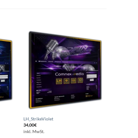
uf die
Auf die
chliste
Wunschliste
etzen
setzen
LH_StrikeViolet
34,00
€
inkl. MwSt.