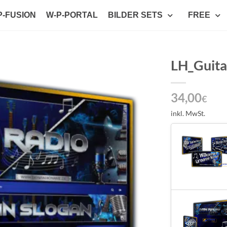
P-FUSION
W-P-PORTAL
BILDER SETS
FREE
LH_Guita
Auf die
34,00
Wunschliste
€
setzen
inkl. MwSt.