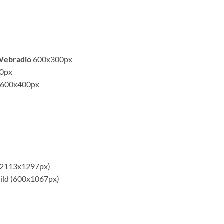
Webradio
600x300px
0px
600x400px
 (2113x1297px)
ild (600x1067px)