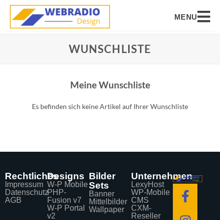
MENU
WUNSCHLISTE
Meine Wunschliste
Es befinden sich keine Artikel auf Ihrer Wunschliste
Rechtliches
Designs
Bilder
Unternehmen
Impressum
W-P Mobile
Sets
LexyHost
Datenschutz
PHP-
WP-Mobile
Banner
AGB
Fusion v7
CMS
Mittelbilder
W-P Portal
CXM-
Wallpaper
v2
Reseller