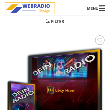
MENU
FILTER
Auf die
Wunschliste
setzen