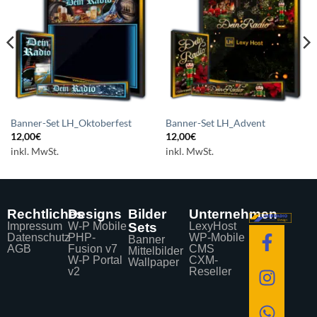
Auf die
Auf die
Wunschliste
Wunschliste
setzen
setzen
Banner-Set LH_Oktoberfest
Banner-Set LH_Advent
12,00
€
12,00
€
inkl. MwSt.
inkl. MwSt.
Rechtliches
Designs
Bilder
Unternehmen
Impressum
W-P Mobile
Sets
LexyHost
Datenschutz
PHP-
WP-Mobile
Banner
AGB
Fusion v7
CMS
Mittelbilder
W-P Portal
CXM-
Wallpaper
v2
Reseller