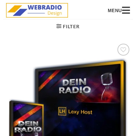
MENU
FILTER
Auf die
Wunschliste
setzen