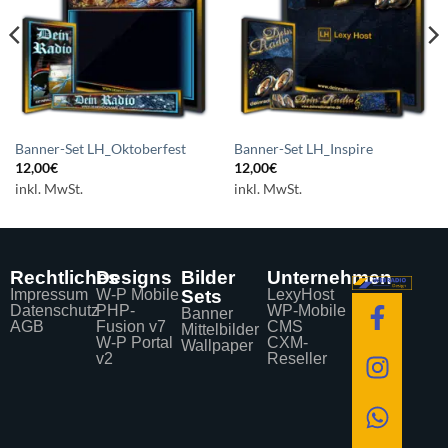
setzen
setzen
Banner-Set LH_Oktoberfest
Banner-Set LH_Inspire
12,00
€
12,00
€
inkl. MwSt.
inkl. MwSt.
Rechtliches
Designs
Bilder
Unternehmen
Impressum
W-P Mobile
Sets
LexyHost
Datenschutz
PHP-
WP-Mobile
Banner
AGB
Fusion v7
CMS
Mittelbilder
W-P Portal
CXM-
Wallpaper
v2
Reseller