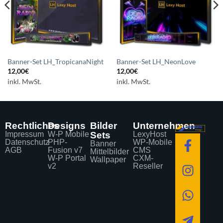
Banner-Set LH_TropicanaNight
Banner-Set LH_NeonLove
12,00
€
12,00
€
inkl. MwSt.
inkl. MwSt.
Rechtliches
Designs
Bilder
Unternehmen
Impressum
W-P Mobile
Sets
LexyHost
Datenschutz
PHP-
WP-Mobile
Banner
AGB
Fusion v7
CMS
Mittelbilder
W-P Portal
CXM-
Wallpaper
v2
Reseller