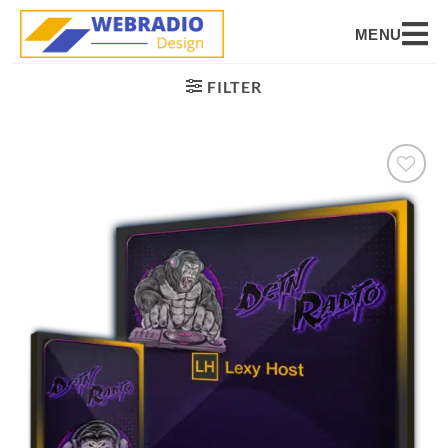
MENU
FILTER
Auf die
Wunschliste
setzen