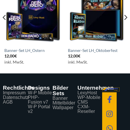
Auf die
Auf die
Wunschliste
Wunschliste
setzen
setzen
Banner-Set LH_Ostern
Banner-Set LH_Oktoberfest
12,00
€
12,00
€
inkl. MwSt.
inkl. MwSt.
Rechtliches
Designs
Bilder
Unternehmen
Impressum
W-P Mobile
Sets
LexyHost
Datenschutz
PHP-
WP-Mobile
Banner
AGB
Fusion v7
CMS
Mittelbilder
W-P Portal
CXM-
Wallpaper
v2
Reseller