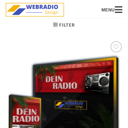
MENU
FILTER
Auf die
Wunschliste
setzen