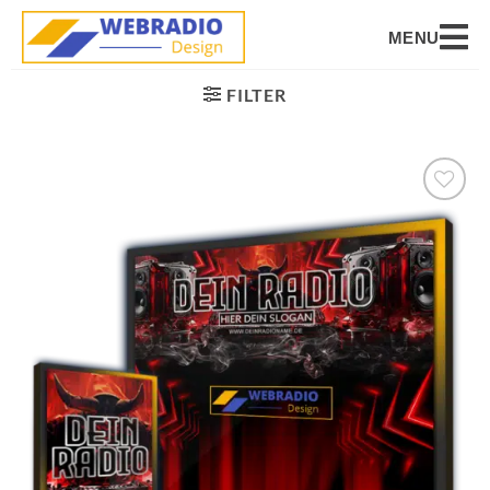
MENU
FILTER
Auf die
Wunschliste
setzen