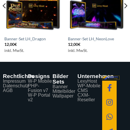
Banner-Set LH_Dragon
Banner-Set LH_NeonLove
12,00
€
12,00
€
inkl. MwSt.
inkl. MwSt.
Rechtliches
Designs
Bilder
Unternehmen
Impressum
W-P Mobile
Sets
LexyHost
Datenschutz
PHP-
WP-Mobile
Banner
AGB
Fusion v7
CMS
Mittelbilder
W-P Portal
CXM-
Wallpaper
v2
Reseller