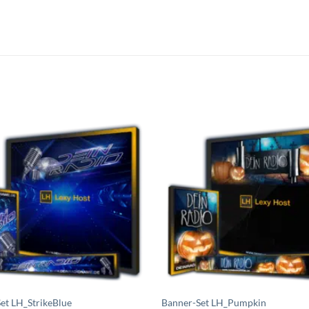
Auf die
A
Wunschliste
Wuns
setzen
s
et LH_StrikeBlue
Banner-Set LH_Pumpkin