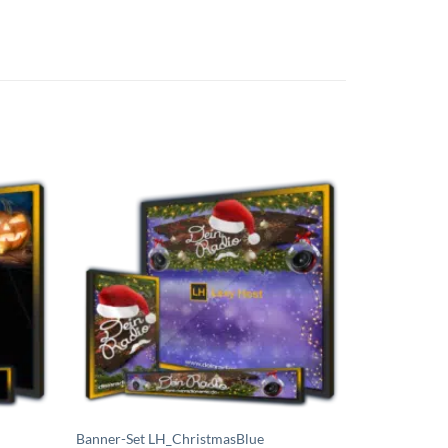
uf die
Auf die
chliste
Wunschliste
etzen
setzen
Banner-Set LH_ChristmasBlue