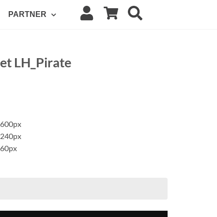
PARTNER
et LH_Pirate
x600px
x240px
x60px