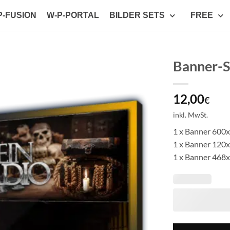
P-FUSION
W-P-PORTAL
BILDER SETS
FREE
Banner-S
Auf die
12,00
Wunschliste
€
setzen
inkl. MwSt.
1 x Banner 600
1 x Banner 120
1 x Banner 468