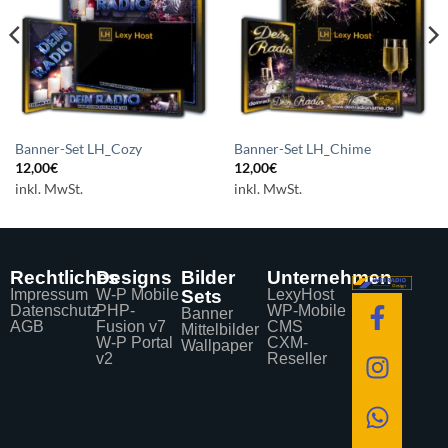
setzen
setzen
Banner-Set LH_Cozy
Banner-Set LH_Chime
12,00
€
12,00
€
inkl. MwSt.
inkl. MwSt.
Rechtliches
Designs
Bilder
Unternehmen
Impressum
W-P Mobile
Sets
LexyHost
Datenschutz
PHP-
WP-Mobile
Banner
AGB
Fusion v7
CMS
Mittelbilder
W-P Portal
CXM-
Wallpaper
v2
Reseller