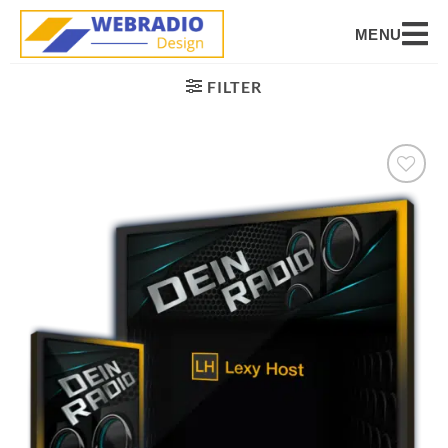
MENU
FILTER
Auf die
Wunschliste
setzen