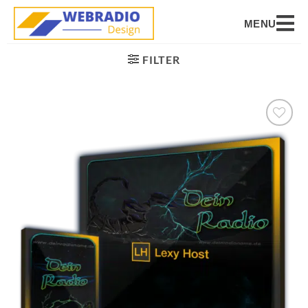
MENU
FILTER
Auf die
Wunschliste
setzen