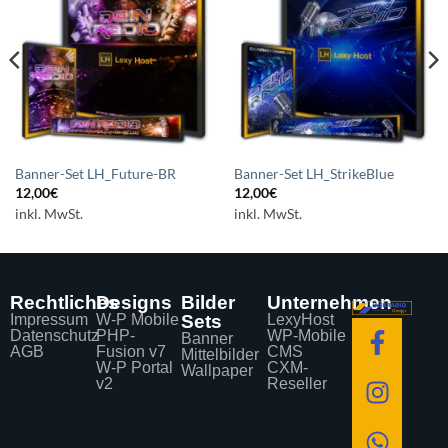
Auf die
Auf die
Wunschliste
Wunschliste
setzen
setzen
Banner-Set LH_Future-BR
Banner-Set LH_StrikeBlue
12,00
€
12,00
€
inkl. MwSt.
inkl. MwSt.
Rechtliches
Designs
Bilder
Unternehmen
Impressum
W-P Mobile
Sets
LexyHost
Datenschutz
PHP-
WP-Mobile
Banner
AGB
Fusion v7
CMS
Mittelbilder
W-P Portal
CXM-
Wallpaper
v2
Reseller