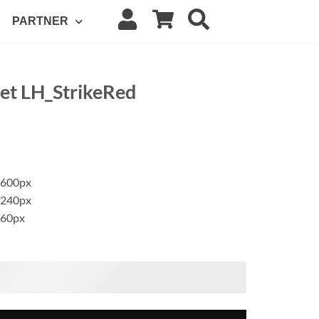
PARTNER
et LH_StrikeRed
x600px
x240px
x60px