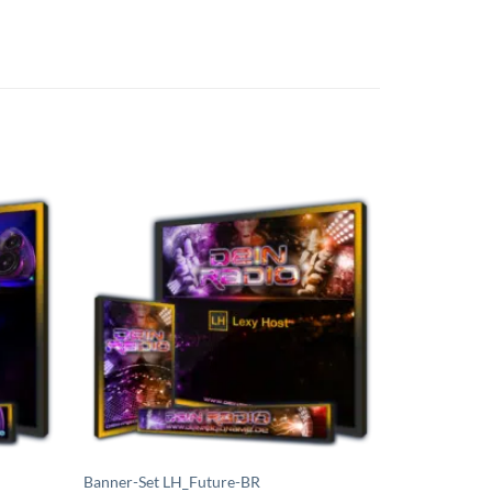
uf die
Auf die
chliste
Wunschliste
etzen
setzen
Banner-Set LH_Future-BR