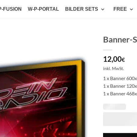
P-FUSION
W-P-PORTAL
BILDER SETS
FREE
Banner-S
Auf die
12,00
Wunschliste
€
setzen
inkl. MwSt.
1 x Banner 600
1 x Banner 120
1 x Banner 468