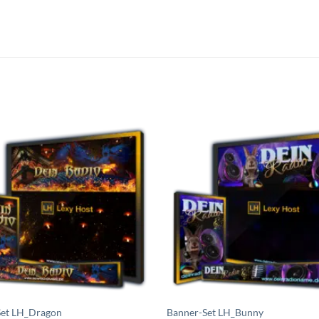
Auf die
A
Wunschliste
Wuns
setzen
s
Set LH_Dragon
Banner-Set LH_Bunny