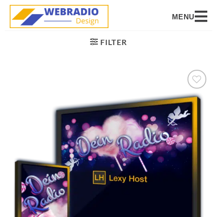
MENU
FILTER
Auf die
Wunschliste
setzen