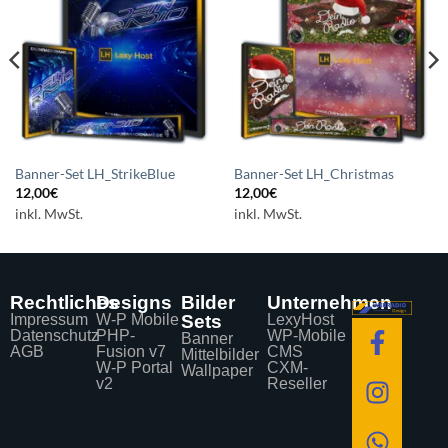
Auf die
Auf die
Wunschliste
Wunschliste
setzen
setzen
Banner-Set LH_StrikeBlue
Banner-Set LH_Christmas
12,00
€
12,00
€
inkl. MwSt.
inkl. MwSt.
Rechtliches
Designs
Bilder
Unternehmen
Impressum
W-P Mobile
Sets
LexyHost
Datenschutz
PHP-
WP-Mobile
Banner
AGB
Fusion v7
CMS
Mittelbilder
W-P Portal
CXM-
Wallpaper
v2
Reseller