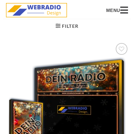
MENU
FILTER
Auf die
Wunschliste
setzen