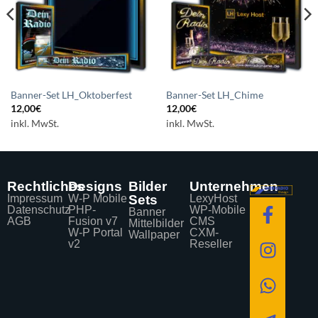
Banner-Set LH_Oktoberfest
Banner-Set LH_Chime
12,00
€
12,00
€
inkl. MwSt.
inkl. MwSt.
Rechtliches
Designs
Bilder
Unternehmen
Impressum
W-P Mobile
Sets
LexyHost
Datenschutz
PHP-
WP-Mobile
Banner
AGB
Fusion v7
CMS
Mittelbilder
W-P Portal
CXM-
Wallpaper
v2
Reseller