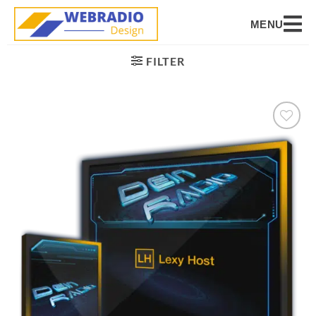
MENU
FILTER
Auf die
Wunschliste
setzen