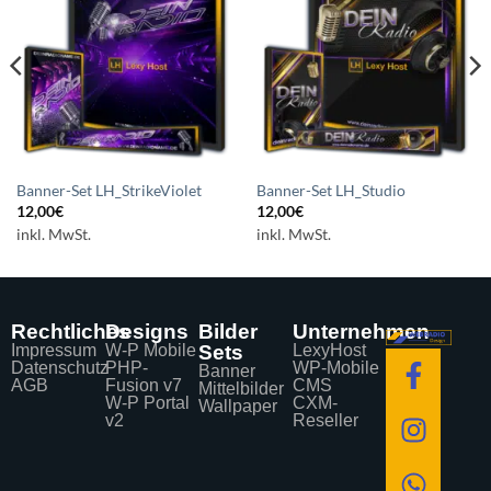
Auf die
Auf die
Wunschliste
Wunschliste
setzen
setzen
Banner-Set LH_StrikeViolet
Banner-Set LH_Studio
12,00
€
12,00
€
inkl. MwSt.
inkl. MwSt.
Rechtliches
Designs
Bilder
Unternehmen
Impressum
W-P Mobile
Sets
LexyHost
Datenschutz
PHP-
WP-Mobile
Banner
AGB
Fusion v7
CMS
Mittelbilder
W-P Portal
CXM-
Wallpaper
v2
Reseller