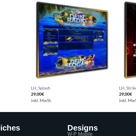
Auf die
Wunschliste
setzen
LH_Splash
LH_Strik
29,00
€
29,00
€
inkl. MwSt.
inkl. MwS
liches
Designs
W-P Mobile