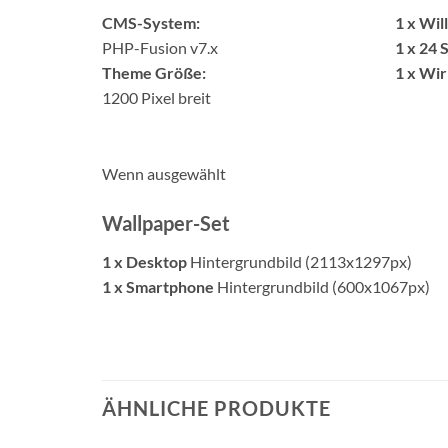
CMS-System:
1 x Wi
PHP-Fusion v7.x
1 x 24 
Theme Größe:
1 x Wi
1200 Pixel breit
Wenn ausgewählt
Wallpaper-Set
1 x Desktop
Hintergrundbild (2113x1297px)
1 x Smartphone
Hintergrundbild (600x1067px)
ÄHNLICHE PRODUKTE