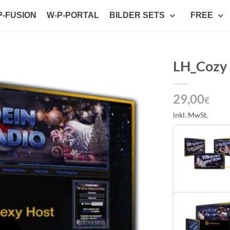
P-FUSION
W-P-PORTAL
BILDER SETS
FREE
LH_Cozy
Auf die
29,00
Wunschliste
€
setzen
inkl. MwSt.