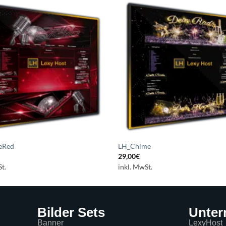
Auf die
A
Wunschliste
Wuns
setzen
s
eRed
LH_Chime
29,00
€
t.
inkl. MwSt.
Bilder Sets
Unte
Banner
LexyHost