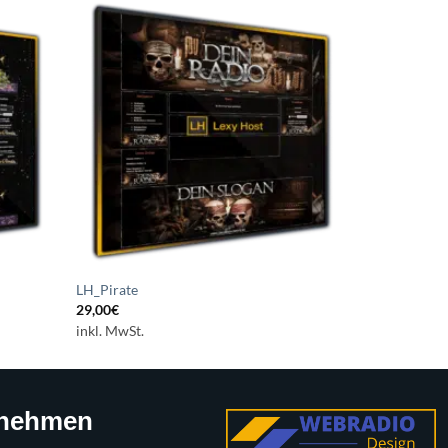
uf die
Auf die
chliste
Wunschliste
etzen
setzen
LH_Pirate
29,00
€
inkl. MwSt.
rnehmen