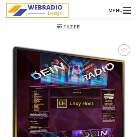
MENU
FILTER
Auf die
Wunschliste
setzen