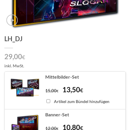
LH_DJ
29,00
€
inkl. MwSt.
Mittelbilder-Set
13,50
€
15,00
€
Artikel zum Bündel hinzufügen
Banner-Set
10,80
€
12,00
€