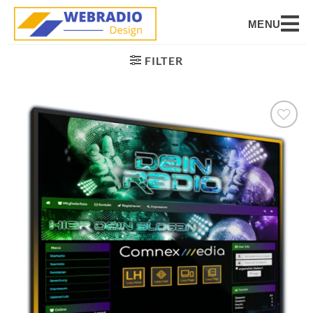
MENU
FILTER
Auf die
Wunschliste
setzen