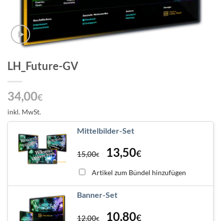
LH_Future-GV
34,00
€
inkl. MwSt.
Mittelbilder-Set
13,50
€
15,00
€
Artikel zum Bündel hinzufügen
Banner-Set
10,80
€
12,00
€