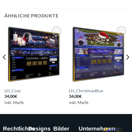
ÄHNLICHE PRODUKTE
Auf die
Auf die
Wunschliste
Wunschliste
setzen
setzen
LH_Cozy
LH_ChristmasBlue
34,00
€
34,00
€
inkl. MwSt.
inkl. MwSt.
Rechtliches
Designs
Bilder
Unternehmen