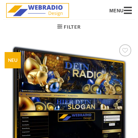
MENU
FILTER
NEU
Auf die
Wunschliste
setzen