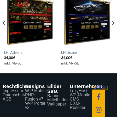
Auf die
Auf die
Wunschliste
Wunschliste
setzen
setzen
LH_Advent
LH_Space
34,00
€
34,00
€
inkl. MwSt.
inkl. MwSt.
Rechtliches
Designs
Bilder
Unternehmen
Impressum
W-P Mobile
Sets
LexyHost
Datenschutz
PHP-
WP-Mobile
Banner
AGB
Fusion v7
CMS
Mittelbilder
W-P Portal
CXM-
Wallpaper
v2
Reseller