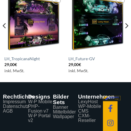
Auf die
Auf die
Wunschliste
Wunschliste
setzen
setzen
LH_TropicanaNight
LH_Future-GV
29,00
€
29,00
€
inkl. MwSt.
inkl. MwSt.
Rechtliches
Designs
Bilder
Unternehmen
Impressum
W-P Mobile
Sets
LexyHost
Datenschutz
PHP-
WP-Mobile
Banner
AGB
Fusion v7
CMS
Mittelbilder
W-P Portal
CXM-
Wallpaper
v2
Reseller