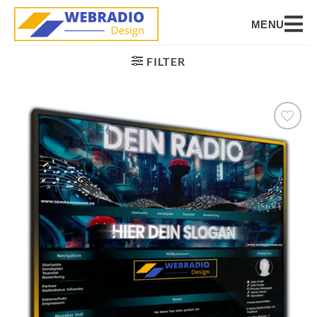
MENU
FILTER
Auf die
Wunschliste
setzen