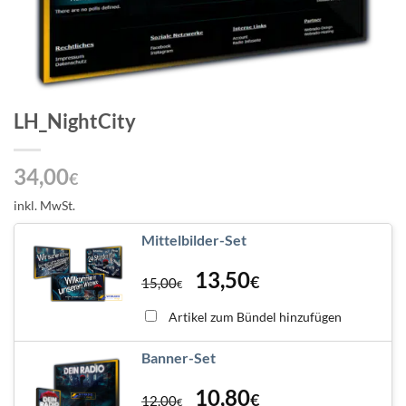
LH_NightCity
34,00
€
inkl. MwSt.
Mittelbilder-Set
13,50
€
15,00
€
Artikel zum Bündel hinzufügen
Banner-Set
10,80
€
12,00
€