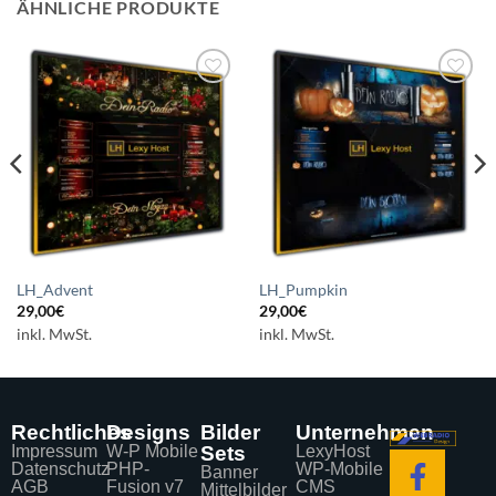
ÄHNLICHE PRODUKTE
Auf die
Auf die
Wunschliste
Wunschliste
setzen
setzen
LH_Advent
LH_Pumpkin
29,00
€
29,00
€
inkl. MwSt.
inkl. MwSt.
Rechtliches
Designs
Bilder
Unternehmen
Impressum
W-P Mobile
Sets
LexyHost
Datenschutz
PHP-
WP-Mobile
Banner
AGB
Fusion v7
CMS
Mittelbilder