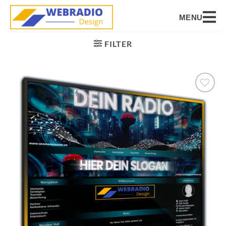
MENU
FILTER
Auf die
Wunschliste
setzen