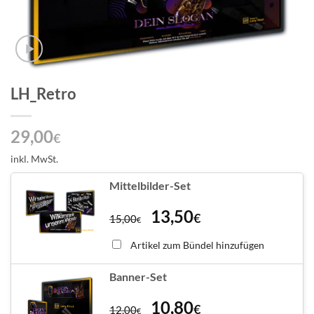
LH_Retro
29,00
€
inkl. MwSt.
Mittelbilder-Set
13,50
€
15,00
€
Artikel zum Bündel hinzufügen
Banner-Set
10,80
€
12,00
€