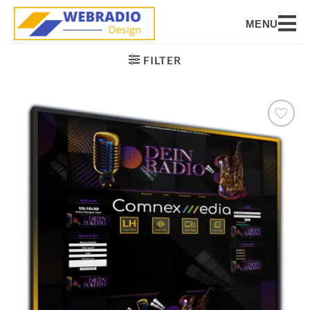
MENU
FILTER
Auf die
Wunschliste
setzen