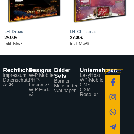
LH_Dragon
LH_Christmas
29,00
€
29,00
€
inkl. MwSt.
inkl. MwSt.
Rechtliches
Designs
Bilder
Unternehmen
Impressum
W-P Mobile
Sets
LexyHost
Datenschutz
PHP-
WP-Mobile
Banner
AGB
Fusion v7
CMS
Mittelbilder
W-P Portal
CXM-
Wallpaper
v2
Reseller