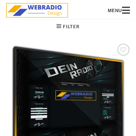
MENU
FILTER
Auf die
Wunschliste
setzen