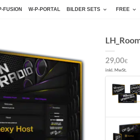
P-FUSION
W-P-PORTAL
BILDER SETS
FREE
LH_Roo
Auf die
29,00
Wunschliste
€
setzen
inkl. MwSt.