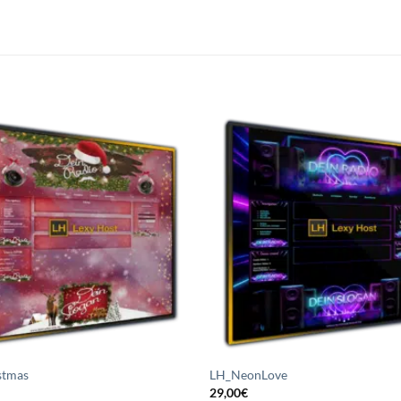
Auf die
A
Wunschliste
Wuns
setzen
s
stmas
LH_NeonLove
29,00
€