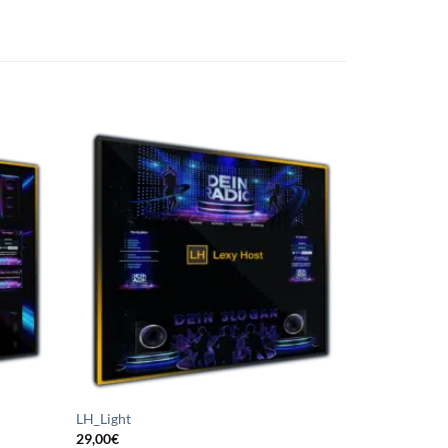
uf die
Auf die
chliste
Wunschliste
etzen
setzen
LH_Light
29,00
€