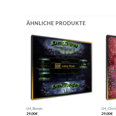
ÄHNLICHE PRODUKTE
Auf die
Wunschliste
setzen
LH_Bones
LH_Chri
29,00
€
29,00
€