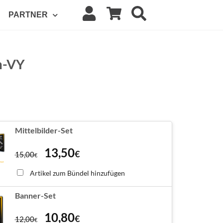
PARTNER
m-VY
Mittelbilder-Set
13,50
€
15,00
€
Artikel zum Bündel hinzufügen
Banner-Set
10,80
€
12,00
€