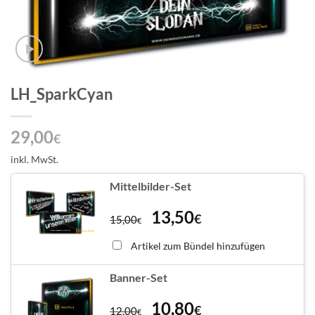
LH_SparkCyan
29,00
€
inkl. MwSt.
Mittelbilder-Set
13,50
€
15,00
€
Artikel zum Bündel hinzufügen
Banner-Set
10,80
€
12,00
€