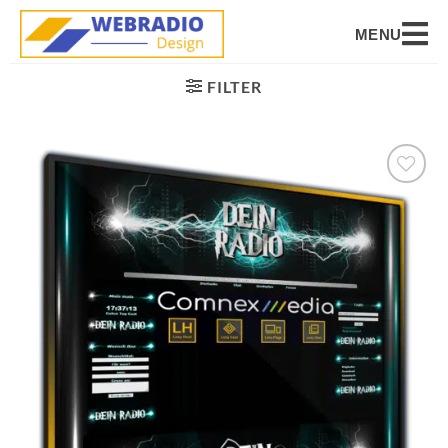
MENU
FILTER
Auf die
Wunschliste
setzen