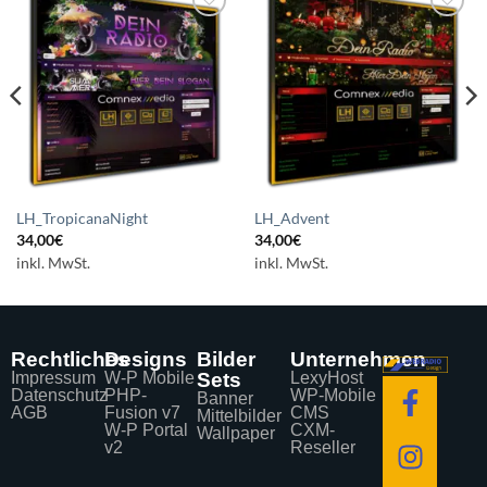
Auf die
Auf die
Wunschliste
Wunschliste
setzen
setzen
LH_TropicanaNight
LH_Advent
34,00
€
34,00
€
inkl. MwSt.
inkl. MwSt.
Rechtliches
Designs
Bilder
Unternehmen
Impressum
W-P Mobile
Sets
LexyHost
Datenschutz
PHP-
WP-Mobile
Banner
AGB
Fusion v7
CMS
Mittelbilder
W-P Portal
CXM-
Wallpaper
v2
Reseller