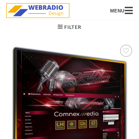
MENU
FILTER
Auf die
Wunschliste
setzen