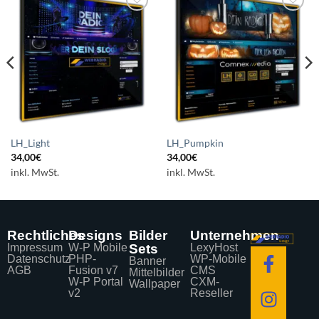
Auf die
Auf die
Wunschliste
Wunschliste
setzen
setzen
LH_Light
LH_Pumpkin
34,00
€
34,00
€
inkl. MwSt.
inkl. MwSt.
Rechtliches
Designs
Bilder
Unternehmen
Impressum
W-P Mobile
Sets
LexyHost
Datenschutz
PHP-
WP-Mobile
Banner
AGB
Fusion v7
CMS
Mittelbilder
W-P Portal
CXM-
Wallpaper
v2
Reseller