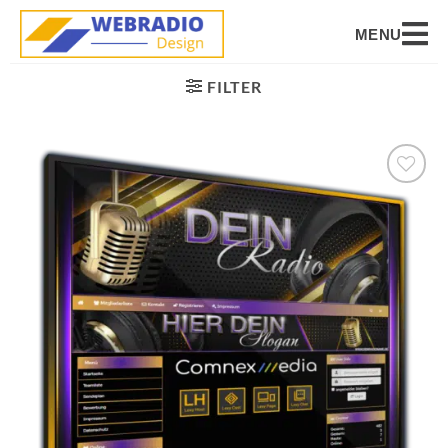
MENU
FILTER
Auf die
Wunschliste
setzen