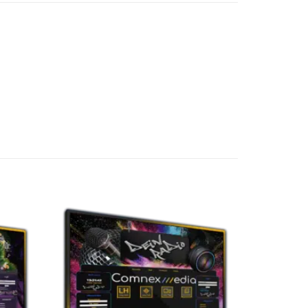
uf die
Auf die
chliste
Wunschliste
etzen
setzen