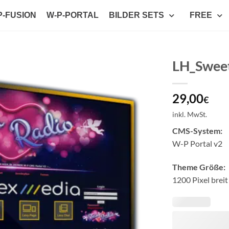
P-FUSION
W-P-PORTAL
BILDER SETS
FREE
LH_Swee
Auf die
29,00
Wunschliste
€
setzen
inkl. MwSt.
CMS-System:
W-P Portal v2
Theme Größe:
1200 Pixel breit