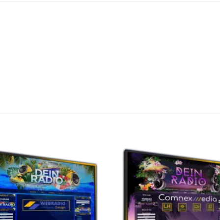
Auf die
A
Wunschliste
Wuns
setzen
s