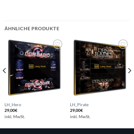
ÄHNLICHE PRODUKTE
Auf die
Auf die
Wunschliste
Wunschliste
setzen
setzen
LH_Hero
LH_Pirate
29,00
€
29,00
€
inkl. MwSt.
inkl. MwSt.