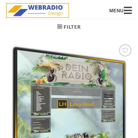
MENU
FILTER
Auf die
Wunschliste
setzen