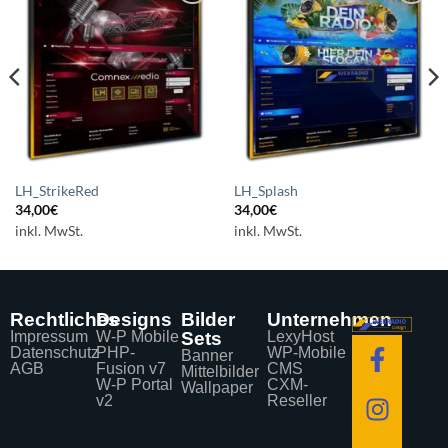
Auf die
Auf die
Wunschliste
Wunschliste
setzen
setzen
LH_StrikeRed
LH_Splash
34,00
€
34,00
€
inkl. MwSt.
inkl. MwSt.
Rechtliches
Designs
Bilder
Unternehmen
Impressum
W-P Mobile
Sets
LexyHost
Datenschutz
PHP-
WP-Mobile
Banner
AGB
Fusion v7
CMS
Mittelbilder
W-P Portal
CXM-
Wallpaper
v2
Reseller