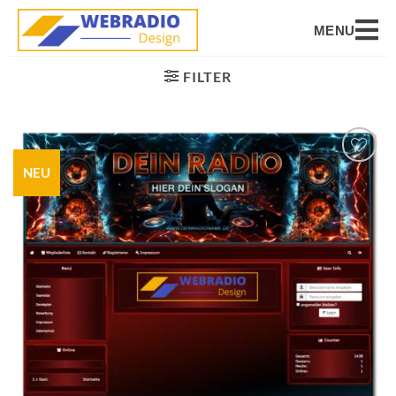
MENU
FILTER
NEU
Auf die
Wunschliste
setzen