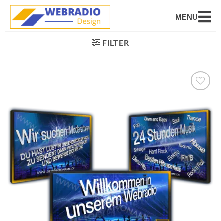
MENU
FILTER
Auf die
Wunschliste
setzen