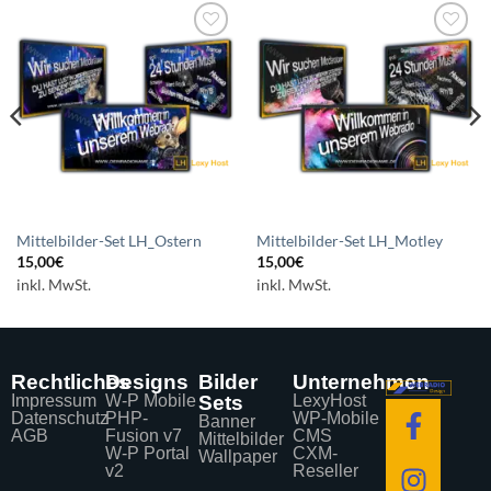
Auf die
Auf die
Wunschliste
Wunschliste
setzen
setzen
Mittelbilder-Set LH_Ostern
Mittelbilder-Set LH_Motley
15,00
€
15,00
€
inkl. MwSt.
inkl. MwSt.
Rechtliches
Designs
Bilder
Unternehmen
Impressum
W-P Mobile
Sets
LexyHost
Datenschutz
PHP-
WP-Mobile
Banner
AGB
Fusion v7
CMS
Mittelbilder
W-P Portal
CXM-
Wallpaper
v2
Reseller