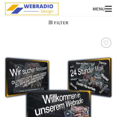
MENU
FILTER
Auf die
Wunschliste
setzen