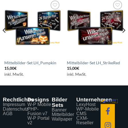
Auf die
Auf die
Wunschliste
Wunschliste
setzen
setzen
Mittelbilder-Set LH_Pumpkin
Mittelbilder-Set LH_StrikeRed
15,00
€
15,00
€
inkl. MwSt.
inkl. MwSt.
Rechtliches
Designs
Bilder
Unternehmen
Impressum
W-P Mobile
Sets
LexyHost
Datenschutz
PHP-
WP-Mobile
Banner
AGB
Fusion v7
CMS
Mittelbilder
W-P Portal
CXM-
Wallpaper
v2
Reseller