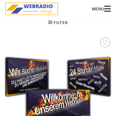
MENU
FILTER
Auf die
Wunschliste
setzen