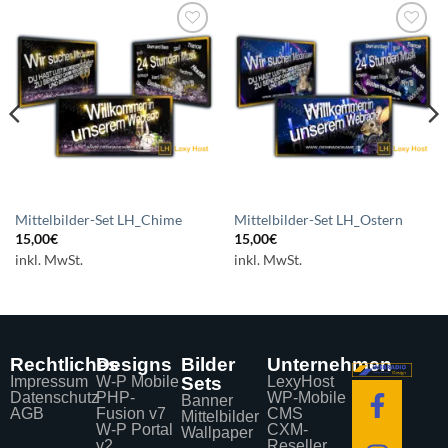
Auf die
Auf die
Wunschliste
Wunschliste
setzen
setzen
Mittelbilder-Set LH_Chime
Mittelbilder-Set LH_Ostern
15,00
€
15,00
€
inkl. MwSt.
inkl. MwSt.
Rechtliches
Designs
Bilder
Unternehmen
Impressum
W-P Mobile
Sets
LexyHost
Datenschutz
PHP-
WP-Mobile
Banner
AGB
Fusion v7
CMS
Mittelbilder
W-P Portal
CXM-
Wallpaper
v2
Reseller