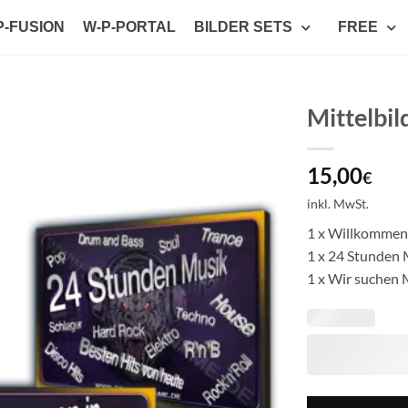
P-FUSION
W-P-PORTAL
BILDER SETS
FREE
Mittelbil
Auf die
15,00
Wunschliste
€
setzen
inkl. MwSt.
1 x Willkommen
1 x 24 Stunden
1 x Wir suchen