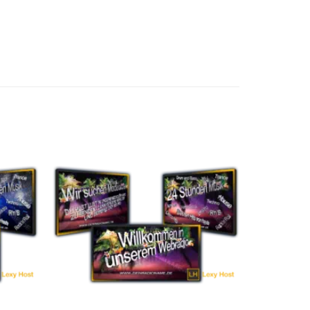
uf die
Auf die
chliste
Wunschliste
etzen
setzen