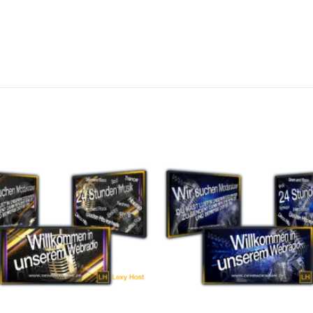
Auf die
A
Wunschliste
Wuns
setzen
s