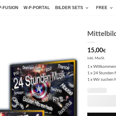
P-FUSION
W-P-PORTAL
BILDER SETS
FREE
Mittelbi
Auf die
15,00
Wunschliste
€
setzen
inkl. MwSt.
1 x Willkommen
1 x 24 Stunden
1 x Wir suchen