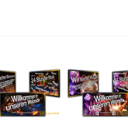
Auf die
A
Wunschliste
Wuns
setzen
s