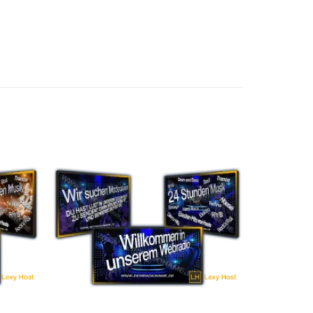
uf die
Auf die
chliste
Wunschliste
etzen
setzen