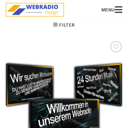
MENU
FILTER
Auf die
Wunschliste
setzen