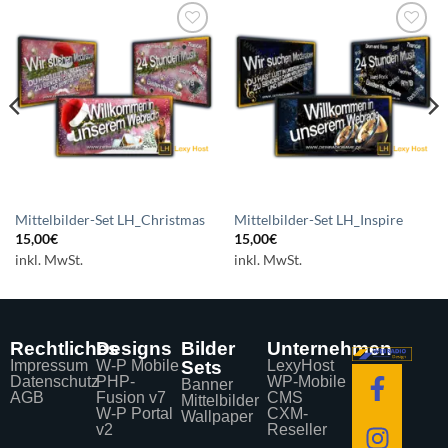
Auf die
Auf die
Wunschliste
Wunschliste
setzen
setzen
Mittelbilder-Set LH_Christmas
Mittelbilder-Set LH_Inspire
15,00
€
15,00
€
inkl. MwSt.
inkl. MwSt.
Rechtliches
Designs
Bilder
Unternehmen
Impressum
W-P Mobile
Sets
LexyHost
Datenschutz
PHP-
WP-Mobile
Banner
AGB
Fusion v7
CMS
Mittelbilder
W-P Portal
CXM-
Wallpaper
v2
Reseller