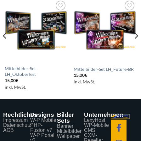
Auf die
Auf die
Wunschliste
Wunschliste
setzen
setzen
Mittelbilder-Set
Mittelbilder-Set LH_Future-BR
LH_Oktoberfest
15,00
€
15,00
€
inkl. MwSt.
inkl. MwSt.
Rechtliches
Designs
Bilder
Unternehmen
Impressum
W-P Mobile
Sets
LexyHost
Datenschutz
PHP-
WP-Mobile
Banner
AGB
Fusion v7
CMS
Mittelbilder
W-P Portal
CXM-
Wallpaper
v2
Reseller