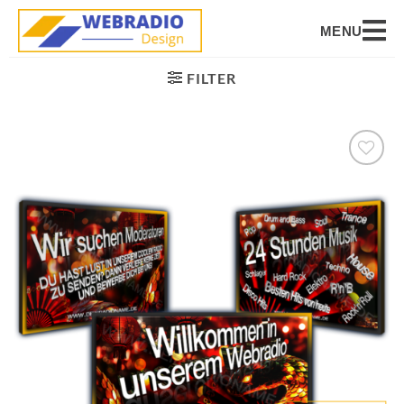
MENU
FILTER
Auf die
Wunschliste
setzen