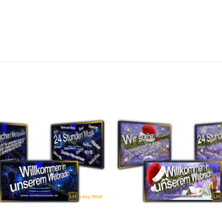
Auf die
A
Wunschliste
Wuns
setzen
s