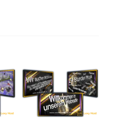
uf die
Auf die
chliste
Wunschliste
etzen
setzen