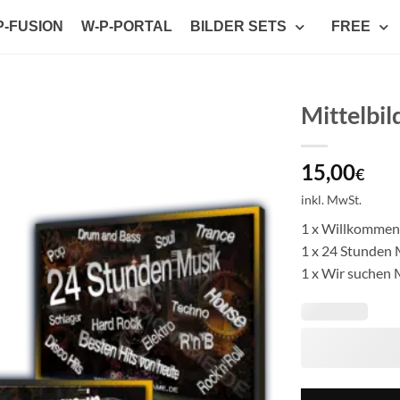
P-FUSION
W-P-PORTAL
BILDER SETS
FREE
Mittelbi
Auf die
15,00
Wunschliste
€
setzen
inkl. MwSt.
1 x Willkommen
1 x 24 Stunden
1 x Wir suchen